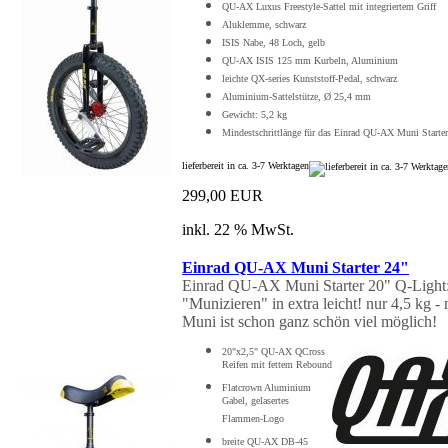
QU-AX Luxus Freestyle-Sattel mit integriertem Griff
Aluklemme, schwarz
ISIS Nabe, 48 Loch, gelb
QU-AX ISIS 125 mm Kurbeln, Aluminium
leichte QX-series Kunststoff-Pedal, schwarz
Aluminium-Sattelstütze, Ø 25,4 mm
Gewicht: 5,2 kg
Mindestschrittlänge für das Einrad QU-AX Muni Starter
lieferbereit in ca. 3-7 Werktagen
299,00 EUR
inkl. 22 % MwSt.
Einrad QU-AX Muni Starter 24"
Einrad QU-AX Muni Starter 20" Q-Light: d
"Munizieren" in extra leicht! nur 4,5 kg - 
Muni ist schon ganz schön viel möglich!
20"x2,5" QU-AX QCross
Reifen mit fettem Rebound
Flatcrown Aluminium
Gabel, gelasertes
Flammen-Logo
breite QU-AX DB-45