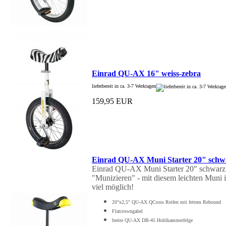
Einrad QU-AX 16" weiss-zebra
lieferbereit in ca. 3-7 Werktagen
159,95 EUR
Einrad QU-AX Muni Starter 20" schw
Einrad QU-AX Muni Starter 20" schwarz: 
"Munizieren" - mit diesem leichten Muni 
viel möglich!
20"x2,5" QU-AX QCross Reifen mit fettem Rebound
Flatcrowngabel
breite QU-AX DB-45 Hohlkammerfelge