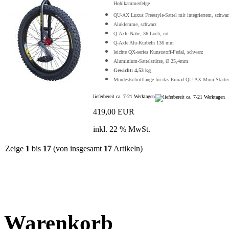
Hohlkammerfelge
QU-AX Luxus Freestyle-Sattel mit integriertem, schwar
Aluklemme, schwarz
Q-Axle Nabe, 36 Loch, rot
Q-Axle Alu-Kurbeln 136 mm
leichte QX-series Kunststoff-Pedal, schwarz
Aluminium-Sattelstütze, Ø 25,4mm
Gewicht: 4,53 kg
Mindestschrittlänge für das Einrad QU-AX Muni Starter
lieferbereit ca. 7-21 Werktagen
419,00 EUR
inkl. 22 % MwSt.
Zeige
1
bis
17
(von insgesamt
17
Artikeln)
Warenkorb