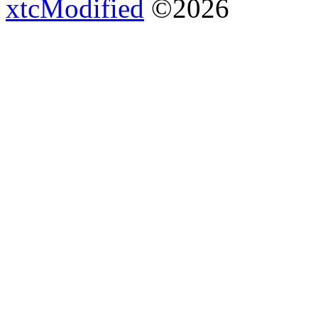
xtcModified
©2026