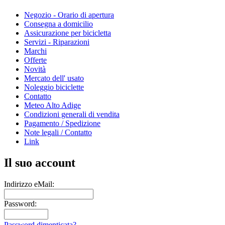
Negozio - Orario di apertura
Consegna a domicilio
Assicurazione per bicicletta
Servizi - Riparazioni
Marchi
Offerte
Novità
Mercato dell' usato
Noleggio biciclette
Contatto
Meteo Alto Adige
Condizioni generali di vendita
Pagamento / Spedizione
Note legali / Contatto
Link
Il suo account
Indirizzo eMail:
Password:
Password dimenticata?