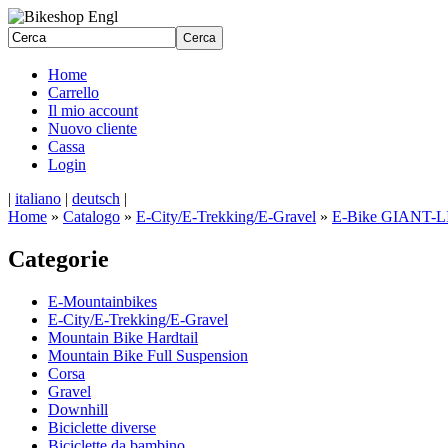
Home
Carrello
Il mio account
Nuovo cliente
Cassa
Login
|
italiano
|
deutsch
|
Home
»
Catalogo
»
E-City/E-Trekking/E-Gravel
»
E-Bike GIANT-LI
Categorie
E-Mountainbikes
E-City/E-Trekking/E-Gravel
Mountain Bike Hardtail
Mountain Bike Full Suspension
Corsa
Gravel
Downhill
Biciclette diverse
Biciclette da bambino