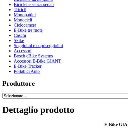
Biciclette senza pedali
Tricicli
Monopattini
Monocicli
Ciclocamera
E-Bike tre ruote
Caschi
Skike
Seggiolini e copriseggiolini
Accessori
Bosch eBike Systems
Accessori E-Bike GIANT
E-Bike Tracker
Portabici Auto
Produttore
Dettaglio prodotto
E-Bike GIA