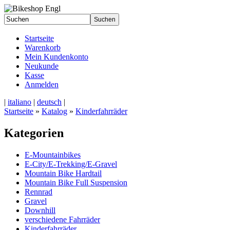
Startseite
Warenkorb
Mein Kundenkonto
Neukunde
Kasse
Anmelden
|
italiano
|
deutsch
|
Startseite
»
Katalog
»
Kinderfahrräder
Kategorien
E-Mountainbikes
E-City/E-Trekking/E-Gravel
Mountain Bike Hardtail
Mountain Bike Full Suspension
Rennrad
Gravel
Downhill
verschiedene Fahrräder
Kinderfahrräder