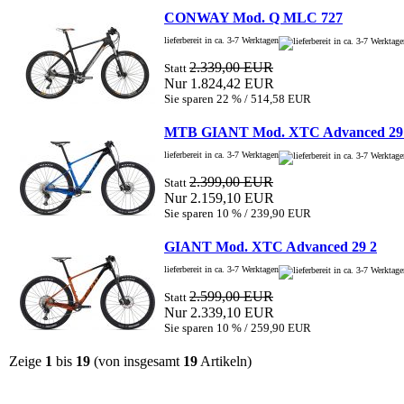
CONWAY Mod. Q MLC 727
lieferbereit in ca. 3-7 Werktagen
2.339,00 EUR
Statt
Nur 1.824,42 EUR
Sie sparen 22 % / 514,58 EUR
MTB GIANT Mod. XTC Advanced 29
lieferbereit in ca. 3-7 Werktagen
2.399,00 EUR
Statt
Nur 2.159,10 EUR
Sie sparen 10 % / 239,90 EUR
GIANT Mod. XTC Advanced 29 2
lieferbereit in ca. 3-7 Werktagen
2.599,00 EUR
Statt
Nur 2.339,10 EUR
Sie sparen 10 % / 259,90 EUR
Zeige
1
bis
19
(von insgesamt
19
Artikeln)