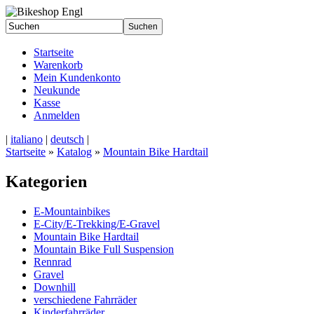
Startseite
Warenkorb
Mein Kundenkonto
Neukunde
Kasse
Anmelden
|
italiano
|
deutsch
|
Startseite
»
Katalog
»
Mountain Bike Hardtail
Kategorien
E-Mountainbikes
E-City/E-Trekking/E-Gravel
Mountain Bike Hardtail
Mountain Bike Full Suspension
Rennrad
Gravel
Downhill
verschiedene Fahrräder
Kinderfahrräder