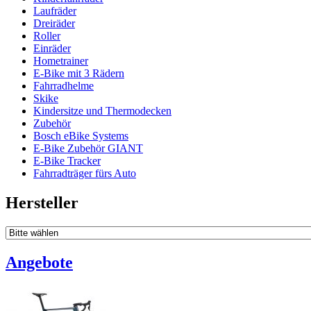
Laufräder
Dreiräder
Roller
Einräder
Hometrainer
E-Bike mit 3 Rädern
Fahrradhelme
Skike
Kindersitze und Thermodecken
Zubehör
Bosch eBike Systems
E-Bike Zubehör GIANT
E-Bike Tracker
Fahrradträger fürs Auto
Hersteller
Angebote