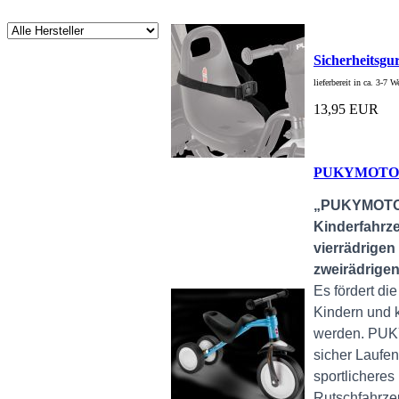
Sicherheitsgu
lieferbereit in ca. 3-7 
13,95 EUR
PUKYMOTO 
„PUKYMOTO®
Kinderfahrz
vierrädrige
zweirädrigen
Es fördert d
Kindern und 
werden. PUKY
sicher Laufe
sportlicheres
Rutschfahrzeu