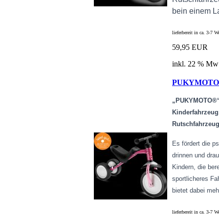
bein einem L
lieferbereit in ca. 3-7 
59,95 EUR
inkl. 22 % Mw
PUKYMOTO 
„PUKYMOTO®“ i
Kinderfahrzeug
Rutschfahrzeug
Es fördert die 
drinnen und dr
Kindern, die ber
sportlicheres F
bietet dabei meh
lieferbereit in ca. 3-7 