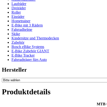
Laufräder
Dreiräder
Roller
Einräder
Hometrainer
E-Bike mit 3 Rädern
Fahrradhelme
Skike
Kindersitze und Thermodecken
Zubehör
Bosch eBike Systems
E-Bike Zubehör GIANT
E-Bike Tracker
Fahrradträger fürs Auto
Hersteller
Produktdetails
MTB 