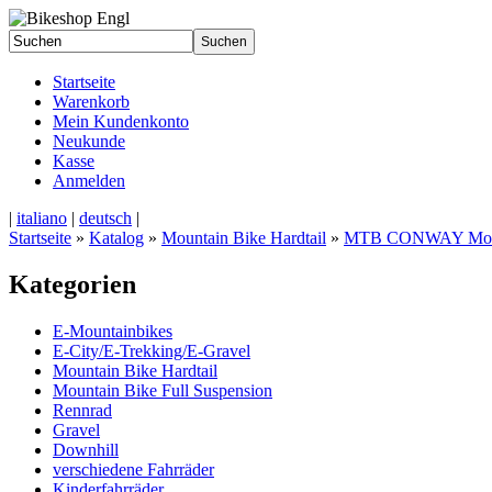
Startseite
Warenkorb
Mein Kundenkonto
Neukunde
Kasse
Anmelden
|
italiano
|
deutsch
|
Startseite
»
Katalog
»
Mountain Bike Hardtail
»
MTB CONWAY Mod
Kategorien
E-Mountainbikes
E-City/E-Trekking/E-Gravel
Mountain Bike Hardtail
Mountain Bike Full Suspension
Rennrad
Gravel
Downhill
verschiedene Fahrräder
Kinderfahrräder