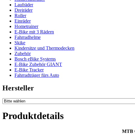
Laufräder
Dreiräder
Roller
Einräder
Hometrainer
E-Bike mit 3 Rädern
Fahrradhelme
Skike
Kindersitze und Thermodecken
Zubehör
Bosch eBike Systems
E-Bike Zubehör GIANT
E-Bike Tracker
Fahrradträger fürs Auto
Hersteller
Produktdetails
MTB 