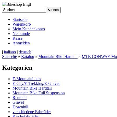
Startseite
Warenkorb
Mein Kundenkonto
Neukunde
Kasse
Anmelden
|
italiano
|
deutsch
|
Startseite
»
Katalog
»
Mountain Bike Hardtail
»
MTB CONWAY Mod
Kategorien
E-Mountainbikes
E-City/E-Trekking/E-Gravel
Mountain Bike Hardtail
Mountain Bike Full Suspension
Rennrad
Gravel
Downhill
verschiedene Fahrräder
Kinderfahrräder