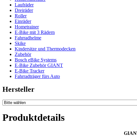
Laufräder
Dreiräder
Roller
Einräder
Hometrainer
E-Bike mit 3 Rädern
Fahrradhelme
Skike
Kindersitze und Thermodecken
Zubehör
Bosch eBike Systems
E-Bike Zubehör GIANT
E-Bike Tracker
Fahrradträger fürs Auto
Hersteller
Produktdetails
GIANT