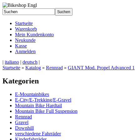
Startseite
Warenkorb
Mein Kundenkonto
Neukunde
Kasse
Anmelden
|
italiano
|
deutsch
|
Startseite
»
Katalog
»
Rennrad
»
GIANT Mod. Propel Advanced 1
Kategorien
E-Mountainbikes
E-City/E-Trekking/E-Gravel
Mountain Bike Hardtail
Mountain Bike Full Suspension
Rennrad
Gravel
Downhill
verschiedene Fahrräder
Kinderfahrräder