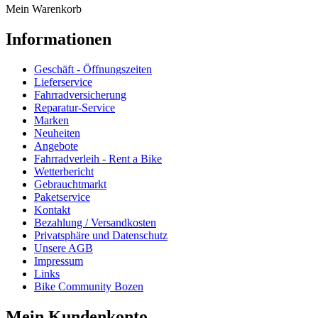
Mein Warenkorb
Informationen
Geschäft - Öffnungszeiten
Lieferservice
Fahrradversicherung
Reparatur-Service
Marken
Neuheiten
Angebote
Fahrradverleih - Rent a Bike
Wetterbericht
Gebrauchtmarkt
Paketservice
Kontakt
Bezahlung / Versandkosten
Privatsphäre und Datenschutz
Unsere AGB
Impressum
Links
Bike Community Bozen
Mein Kundenkonto