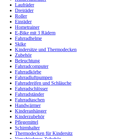
Laufräder
Dreiräder
Roller
Einräder
Hometrainer
E-Bike mit 3 Rädern
Fahrradhelme
Skike
Kindersitze und Thermodecken
Zubehör
Beleuchtung
Fahrradcomputer
Fahrradkörbe
Fahrradluftpumpen
Fahrradreifen und Schläuche
Fahrradschlösser
Fahrradständer
Fahrradtaschen
Handwärmer
Kinderanhänger
Kinderzubehör
Pflegemittel
Schirmhalter
Thermodecken für Kindersitz
Verschiedenes Zubehör