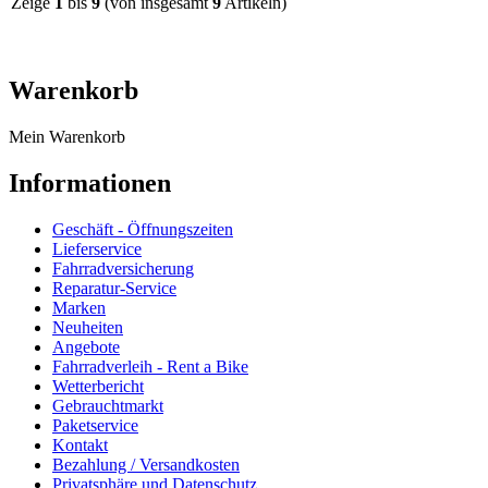
Zeige
1
bis
9
(von insgesamt
9
Artikeln)
Warenkorb
Mein Warenkorb
Informationen
Geschäft - Öffnungszeiten
Lieferservice
Fahrradversicherung
Reparatur-Service
Marken
Neuheiten
Angebote
Fahrradverleih - Rent a Bike
Wetterbericht
Gebrauchtmarkt
Paketservice
Kontakt
Bezahlung / Versandkosten
Privatsphäre und Datenschutz