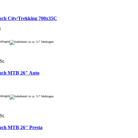
uch City/Trekking 700x35C
l
Werktagen
St.
uch MTB 26" Auto
Werktagen
St.
uch MTB 26" Presta