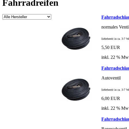
Fahrradreifen
Fahrradschla
normales Venti
lieferbereit in ca. 3-7 
5,50 EUR
inkl. 22 % Mw
Fahrradschla
Autoventil
lieferbereit in ca. 3-7 
6,00 EUR
inkl. 22 % Mw
Fahrradschla
Rennradventil