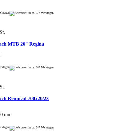
Werktagen
St.
uch MTB 26" Regina
l
Werktagen
St.
uch Rennrad 700x20/23
 40 mm
Werktagen