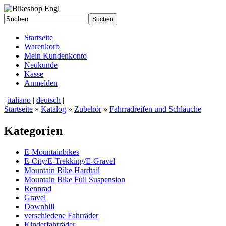
Startseite
Warenkorb
Mein Kundenkonto
Neukunde
Kasse
Anmelden
|
italiano
|
deutsch
|
Startseite
»
Katalog
»
Zubehör
»
Fahrradreifen und Schläuche
Kategorien
E-Mountainbikes
E-City/E-Trekking/E-Gravel
Mountain Bike Hardtail
Mountain Bike Full Suspension
Rennrad
Gravel
Downhill
verschiedene Fahrräder
Kinderfahrräder