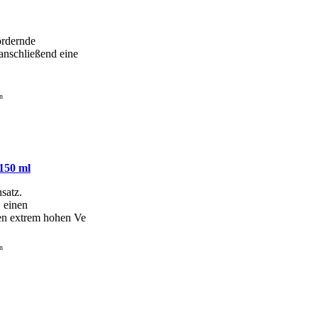
ördernde
anschließend eine
150 ml
nsatz.
E einen
nen extrem hohen Ve