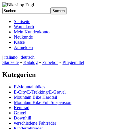
Startseite
Warenkorb
Mein Kundenkonto
Neukunde
Kasse
Anmelden
|
italiano
|
deutsch
|
Startseite
»
Katalog
»
Zubehör
»
Pflegemittel
Kategorien
E-Mountainbikes
E-City/E-Trekking/E-Gravel
Mountain Bike Hardtail
Mountain Bike Full Suspension
Rennrad
Gravel
Downhill
verschiedene Fahrräder
Kinderfahrräder