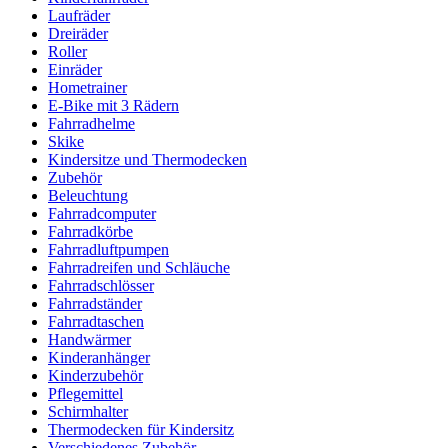
Laufräder
Dreiräder
Roller
Einräder
Hometrainer
E-Bike mit 3 Rädern
Fahrradhelme
Skike
Kindersitze und Thermodecken
Zubehör
Beleuchtung
Fahrradcomputer
Fahrradkörbe
Fahrradluftpumpen
Fahrradreifen und Schläuche
Fahrradschlösser
Fahrradständer
Fahrradtaschen
Handwärmer
Kinderanhänger
Kinderzubehör
Pflegemittel
Schirmhalter
Thermodecken für Kindersitz
Verschiedenes Zubehör