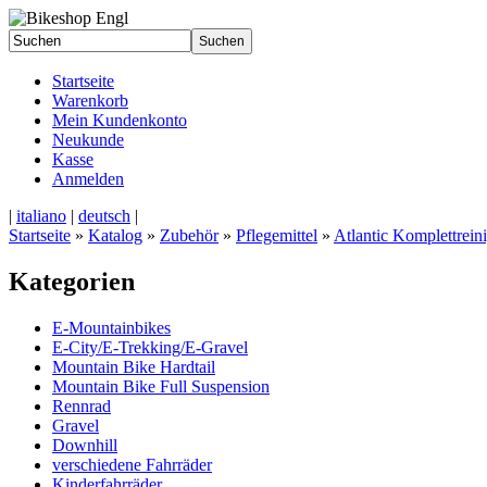
Startseite
Warenkorb
Mein Kundenkonto
Neukunde
Kasse
Anmelden
|
italiano
|
deutsch
|
Startseite
»
Katalog
»
Zubehör
»
Pflegemittel
»
Atlantic Komplettrein
Kategorien
E-Mountainbikes
E-City/E-Trekking/E-Gravel
Mountain Bike Hardtail
Mountain Bike Full Suspension
Rennrad
Gravel
Downhill
verschiedene Fahrräder
Kinderfahrräder