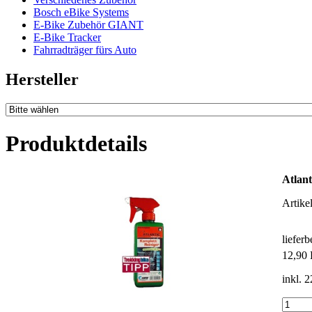
Bosch eBike Systems
E-Bike Zubehör GIANT
E-Bike Tracker
Fahrradträger fürs Auto
Hersteller
Produktdetails
Atlant
Artike
liefer
12,90
inkl. 