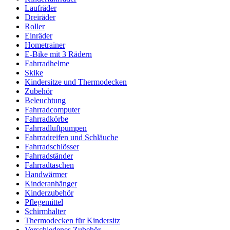
Laufräder
Dreiräder
Roller
Einräder
Hometrainer
E-Bike mit 3 Rädern
Fahrradhelme
Skike
Kindersitze und Thermodecken
Zubehör
Beleuchtung
Fahrradcomputer
Fahrradkörbe
Fahrradluftpumpen
Fahrradreifen und Schläuche
Fahrradschlösser
Fahrradständer
Fahrradtaschen
Handwärmer
Kinderanhänger
Kinderzubehör
Pflegemittel
Schirmhalter
Thermodecken für Kindersitz
Verschiedenes Zubehör