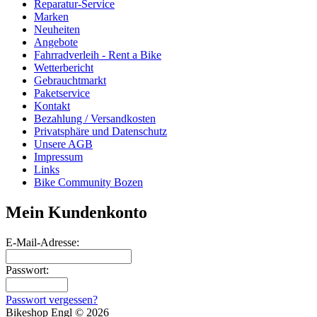
Reparatur-Service
Marken
Neuheiten
Angebote
Fahrradverleih - Rent a Bike
Wetterbericht
Gebrauchtmarkt
Paketservice
Kontakt
Bezahlung / Versandkosten
Privatsphäre und Datenschutz
Unsere AGB
Impressum
Links
Bike Community Bozen
Mein Kundenkonto
E-Mail-Adresse:
Passwort:
Passwort vergessen?
Bikeshop Engl © 2026