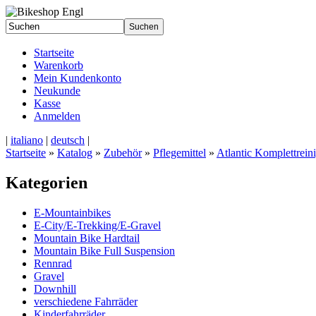
Startseite
Warenkorb
Mein Kundenkonto
Neukunde
Kasse
Anmelden
|
italiano
|
deutsch
|
Startseite
»
Katalog
»
Zubehör
»
Pflegemittel
»
Atlantic Komplettrein
Kategorien
E-Mountainbikes
E-City/E-Trekking/E-Gravel
Mountain Bike Hardtail
Mountain Bike Full Suspension
Rennrad
Gravel
Downhill
verschiedene Fahrräder
Kinderfahrräder