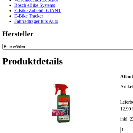
Bosch eBike Systems
E-Bike Zubehör GIANT
E-Bike Tracker
Fahrradträger fürs Auto
Hersteller
Produktdetails
Atlant
Artike
liefer
12,90
inkl. 