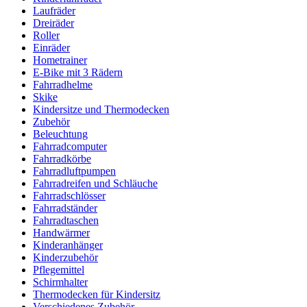
Laufräder
Dreiräder
Roller
Einräder
Hometrainer
E-Bike mit 3 Rädern
Fahrradhelme
Skike
Kindersitze und Thermodecken
Zubehör
Beleuchtung
Fahrradcomputer
Fahrradkörbe
Fahrradluftpumpen
Fahrradreifen und Schläuche
Fahrradschlösser
Fahrradständer
Fahrradtaschen
Handwärmer
Kinderanhänger
Kinderzubehör
Pflegemittel
Schirmhalter
Thermodecken für Kindersitz
Verschiedenes Zubehör