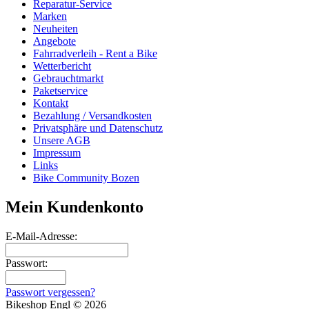
Reparatur-Service
Marken
Neuheiten
Angebote
Fahrradverleih - Rent a Bike
Wetterbericht
Gebrauchtmarkt
Paketservice
Kontakt
Bezahlung / Versandkosten
Privatsphäre und Datenschutz
Unsere AGB
Impressum
Links
Bike Community Bozen
Mein Kundenkonto
E-Mail-Adresse:
Passwort:
Passwort vergessen?
Bikeshop Engl © 2026