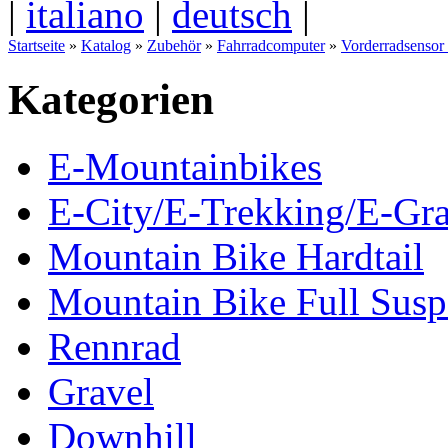
|
italiano
|
deutsch
|
Startseite
»
Katalog
»
Zubehör
»
Fahrradcomputer
»
Vorderradsensor
Kategorien
E-Mountainbikes
E-City/E-Trekking/E-Gra
Mountain Bike Hardtail
Mountain Bike Full Susp
Rennrad
Gravel
Downhill