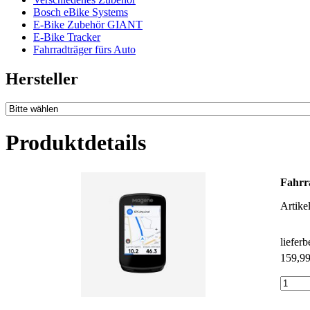
Bosch eBike Systems
E-Bike Zubehör GIANT
E-Bike Tracker
Fahrradträger fürs Auto
Hersteller
Produktdetails
Fahr
Artike
liefer
159,9