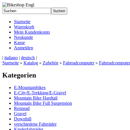
Startseite
Warenkorb
Mein Kundenkonto
Neukunde
Kasse
Anmelden
|
italiano
|
deutsch
|
Startseite
»
Katalog
»
Zubehör
»
Fahrradcomputer
»
Fahrradcomput
Kategorien
E-Mountainbikes
E-City/E-Trekking/E-Gravel
Mountain Bike Hardtail
Mountain Bike Full Suspension
Rennrad
Gravel
Downhill
verschiedene Fahrräder
Kinderfahrräder