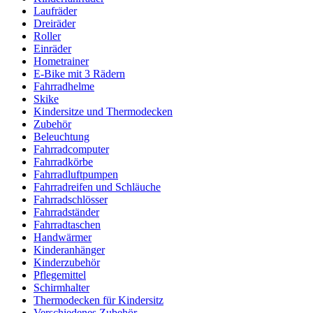
Laufräder
Dreiräder
Roller
Einräder
Hometrainer
E-Bike mit 3 Rädern
Fahrradhelme
Skike
Kindersitze und Thermodecken
Zubehör
Beleuchtung
Fahrradcomputer
Fahrradkörbe
Fahrradluftpumpen
Fahrradreifen und Schläuche
Fahrradschlösser
Fahrradständer
Fahrradtaschen
Handwärmer
Kinderanhänger
Kinderzubehör
Pflegemittel
Schirmhalter
Thermodecken für Kindersitz
Verschiedenes Zubehör